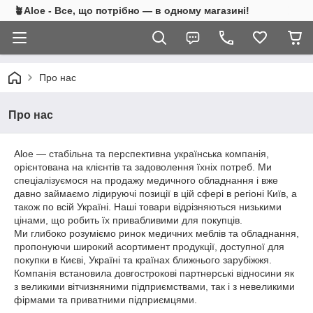
🪴Aloe - Все, що потрібно — в одному магазині!
Про нас
Про нас
Aloe — стабільна та перспективна українська компанія,
орієнтована на клієнтів та задоволення їхніх потреб. Ми
спеціалізуємося на продажу медичного обладнання і вже
давно займаємо лідируючі позиції в цій сфері в регіоні Київ, а
також по всій Україні. Наші товари відрізняються низькими
цінами, що робить їх привабливими для покупців.
Ми глибоко розуміємо ринок медичних меблів та обладнання,
пропонуючи широкий асортимент продукції, доступної для
покупки в Києві, Україні та країнах ближнього зарубіжжя.
Компанія встановила довгострокові партнерські відносини як
з великими вітчизняними підприємствами, так і з невеликими
фірмами та приватними підприємцями.