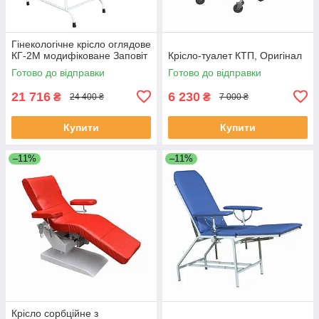
Гінекологічне крісло оглядове
КГ-2М модифіковане Заповіт
Крісло-туалет КТП, Оригінал
Готово до відправки
Готово до відправки
21 716
6 230
₴
₴
24 400 ₴
7 000 ₴
Купити
Купити
–11%
–11%
Крісло сорбційне з