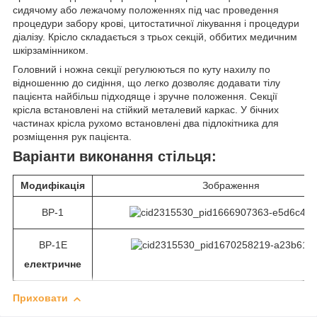
сидячому або лежачому положеннях під час проведення
процедури забору крові, цитостатичної лікування і процедури
діалізу. Крісло складається з трьох секцій, оббитих медичним
шкірзамінником.
Головний і ножна секції регулюються по куту нахилу по
відношенню до сидіння, що легко дозволяє додавати тілу
пацієнта найбільш підходяще і зручне положення. Секції
крісла встановлені на стійкий металевий каркас. У бічних
частинах крісла рухомо встановлені два підлокітника для
розміщення рук пацієнта.
Варіанти виконання стільця:
Модифікація
Зображення
ВР-1
ВР-1Е
електричне
Приховати