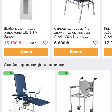
Шафа медична для
Стілець донорський з
Кріс
ендоскопів ШЕ-1 ТМ
двома підлокітниками
забо
Заповіт
АТОН СД-01 (стілець
АТО
донора)
15 130
6 600
17 
₴
₴
17 000 ₴
Купити
Купити
Акційні пропозиції та новинки
–11%
–11%