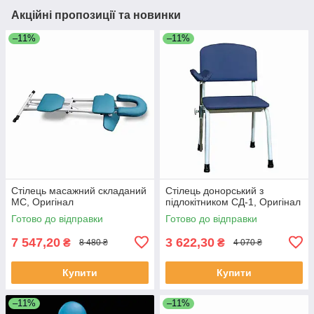
Акційні пропозиції та новинки
–11%
–11%
Стілець масажний складаний
Стілець донорський з
МС, Оригінал
підлокітником СД-1, Оригінал
Готово до відправки
Готово до відправки
7 547,20
3 622,30
₴
₴
8 480 ₴
4 070 ₴
Купити
Купити
–11%
–11%