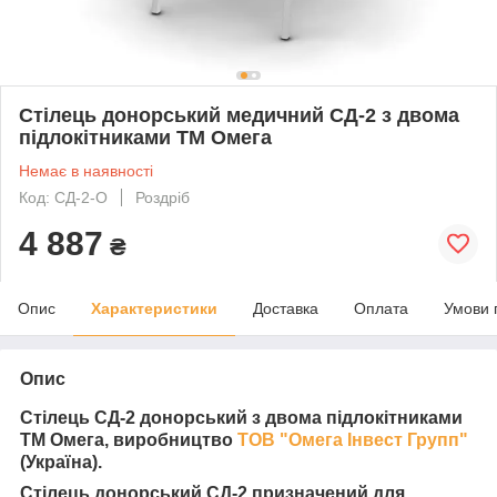
Стілець донорський медичний СД-2 з двома
підлокітниками ТМ Омега
Немає в наявності
Код: СД-2-О
Роздріб
4 887
₴
Опис
Характеристики
Доставка
Оплата
Умови 
Опис
Стілець СД-2 донорський з двома підлокітниками
ТМ Омега, виробництво
ТОВ "Омега Інвест Групп"
(Україна).
Стілець донорський СД-2 призначений для