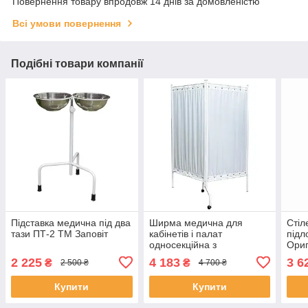
Повернення товару впродовж 14 днів за домовленістю
Всі умови повернення
Подібні товари компанії
Підставка медична під два
Ширма медична для
Стіл
тази ПТ-2 ТМ Заповіт
кабінетів і палат
підл
односекційна з
Ориг
люверсами ШП-2 ТМ
2 225
4 183
3 6
₴
₴
2 500 ₴
4 700 ₴
Заповіт
Купити
Купити