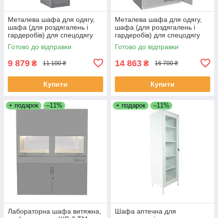
Металева шафа для одягу,
Металева шафа для одягу,
шафа (для роздягалень і
шафа (для роздягалень і
гардеробів) для спецодягу
гардеробів) для спецодягу
одностулкова ШХМ-1 ТМ
двохстулкова ШХМ-2 ТМ
Готово до відправки
Готово до відправки
Заповіт
Заповіт
9 879
14 863
₴
₴
11 100 ₴
16 700 ₴
Купити
Купити
+ подарок
–11%
+ подарок
–11%
Лабораторна шафа витяжна,
Шафа аптечна для