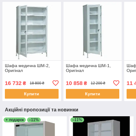
Шафа медична ШМ-2,
Шафа медична ШМ-1,
Шаф
Оригінал
Оригінал
Ориг
16 732
10 858
11 
₴
₴
18 800 ₴
12 200 ₴
Купити
Купити
Акційні пропозиції та новинки
+ подарок
–11%
–11%