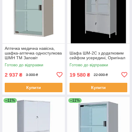
Аптечка медична навісна,
шафка-аптечка одностулкова
Шафа ШМ-2С з додатковим
ШМН ТМ Заповіт
сейфом усередині, Оригінал
Готово до відправки
Готово до відправки
2 937
19 580
₴
₴
3 300 ₴
22 000 ₴
Купити
Купити
–11%
–11%