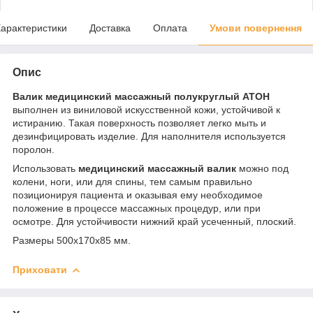
арактеристики
Доставка
Оплата
Умови повернення
Опис
Валик медицинский массажный полукруглый АТОН
выполнен из виниловой искусственной кожи, устойчивой к
истиранию. Такая поверхность позволяет легко мыть и
дезинфицировать изделие. Для наполнителя используется
поролон.
Использовать
медицинский массажный валик
можно под
колени, ноги, или для спины, тем самым правильно
позиционируя пациента и оказывая ему необходимое
положение в процессе массажных процедур, или при
осмотре. Для устойчивости нижний край усеченный, плоский.
Размеры 500х170х85 мм.
Приховати