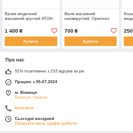
Валик медичний
Валік масажний
Коши
масажний круглий АТОН
напівкруглий, Оригінал
мед
1 400
700
250
₴
₴
Купити
Купити
Про нас
91% позитивних з 233 відгуків за рік
Працює з 05.07.2024
м. Вінниця
Вінниця, Україна
Контакти
Сьогодні вихідний
Показати весь графік роботи