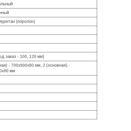
ольный
нный
иуретан (поролон)
од заказ - 100, 120 мм)
ная) - 700х900х80 мм, 2 (основная) -
0х80 мм