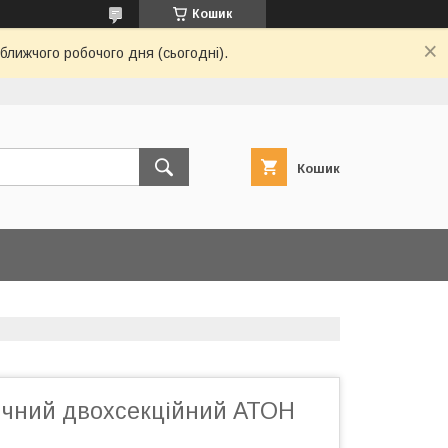
Кошик
ближчого робочого дня (сьогодні).
Кошик
чний двохсекційний АТОН