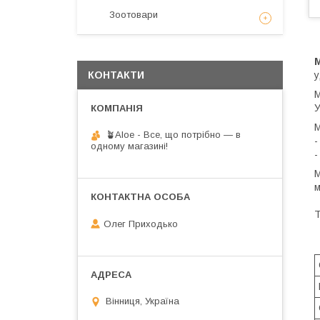
Зоотовари
у
КОНТАКТИ
М
У
М
🪴Aloe - Все, що потрібно — в
-
одному магазині!
-
М
м
Т
Олег Приходько
Вінниця, Україна