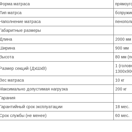
Форма матраса
прямоуг
Тип матрса
бспружи
Наполнение матраса
пенопол
Габаритные размеры
Длина
2000 мм
Ширина
900 мм
Высота
80 мм (п
1 (голов
Размер секций (ДхШхВ)
1300х90
Вес матраса
10 кг
Максимально допустимая нагрузка
200 кг
Гарания
Гарантийный срок эксплуатации
18 мес.
Срок службы (не менее)
60 мес.