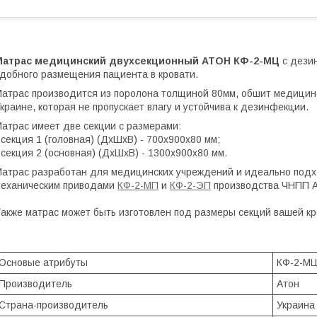
Матрас медицинский двухсекционный АТОН КФ-2-МЦ
с дези
добного размещения пациента в кровати.
атрас производится из поролона толщиной 80мм, обшит медицин
краине, которая не пропускает влагу и устойчива к дезинфекции.
атрас имеет две секции с размерами:
 секция 1 (головная) (ДхШхВ) - 700х900х80 мм;
 секция 2 (основная) (ДхШхВ) - 1300х900х80 мм.
атрас разработан для медицинских учреждений и идеально подхо
еханическим приводами
КФ-2-МП
и
КФ-2-ЭП
производства ЧНПП А
акже матрас может быть изготовлен под размеры секций вашей кр
Основые атрибуты
КФ-2-МЦ
Производитель
Атон
Страна-производитель
Украина