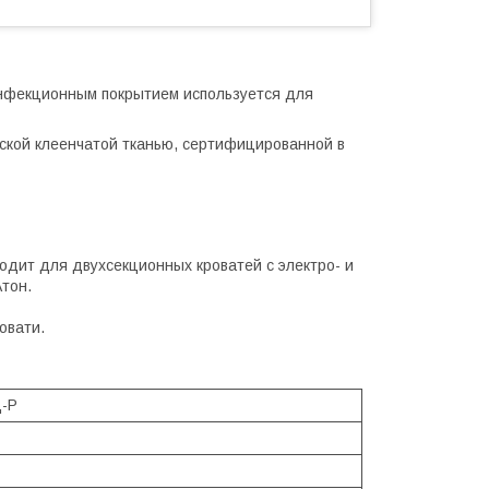
нфекционным покрытием используется для
ской клеенчатой тканью, сертифицированной в
дит для двухсекционных кроватей с электро- и
тон.
овати.
-Р