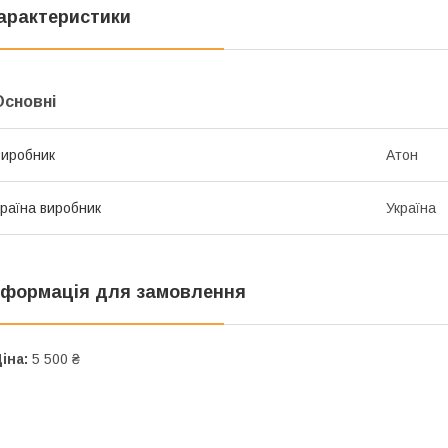
арактеристики
Основні
иробник
Атон
раїна виробник
Україна
нформація для замовлення
іна:
5 500 ₴