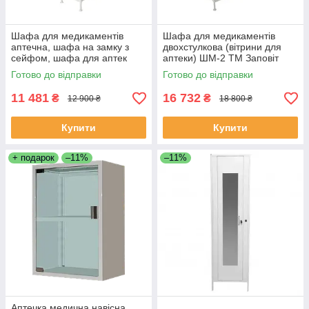
Шафа для медикаментів
Шафа для медикаментів
аптечна, шафа на замку з
двохстулкова (вітрини для
сейфом, шафа для аптек
аптеки) ШМ-2 ТМ Заповіт
ШМ-1С ТМ Заповіт
Готово до відправки
Готово до відправки
11 481
16 732
₴
₴
12 900 ₴
18 800 ₴
Купити
Купити
+ подарок
–11%
–11%
Аптечка медична навісна,