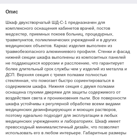
Опис
Шкаф двухстворчатый ШД-С-1 предназначен для
комплексного оснащения кабинетов врачей, постов
медсестер, приемных покоев больниц, процедурных,
травмпунктов, поликлинических учреждений и в других
медицинских объектов. Каркас изделия выполнен из
травмобезопасного алюминиевого профиля. Стенки и фасад
нижней секции шкафа выполнены из композитных панелей
не поддающихся коррозии и расслоению, что гарантирует
более длительный срок службы чем у изделий из металла и
ДСП. Верхняя секция с тремя полками полностью
стеклянная, что помогает быстро сориентироваться в
содержимом шкафа. Нижняя секция с двумя полками
оснащена глухими дверями для защиты содержимого от
воздействия света и проникновения пыли. Все поверхности
шкафа устойчивы к регулярной обработке всеми видами
медицинских дезинфицирующих и моющих растворов,
поэтому идеально подходит для эксплуатации в любых
медицинских учреждениях и лабораториях. Шкаф имеет
превосходный минималистичный дизайн, что позволяет
использовать его в любом интерьере. Габаритные размеры