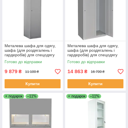
Металева шафа для одягу,
Металева шафа для одягу,
шафа (для роздягалень і
шафа (для роздягалень і
гардеробів) для спецодягу
гардеробів) для спецодягу
одностулкова ШХМ-1 ТМ
двохстулкова ШХМ-2 ТМ
Готово до відправки
Готово до відправки
Заповіт
Заповіт
9 879
14 863
₴
₴
11 100 ₴
16 700 ₴
Купити
Купити
+ подарок
–11%
+ подарок
–11%