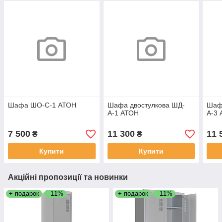
Шафа ШО-С-1 АТОН
Шафа двостулкова ШД-
Шаф
А-1 АТОН
А-3
7 500
11 300
11 
₴
₴
Купити
Купити
Акційні пропозиції та новинки
+ подарок
–11%
+ подарок
–11%