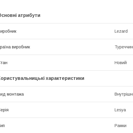
Основні атрибути
иробник
Lezard
раїна виробник
Туреччи
Стан
Новий
Користувальницькі характеристики
ид монтажа
Внутрішн
ерія
Lesya
ип
Рамки