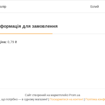
олір
Білий
нформація для замовлення
іна:
0,79 ₴
Сайт створений на маркетплейсі
Prom.ua
🪴Aloe - Все, що потрібно — в одному магазині! |
Поскаржитися на контент
|
Політика конф