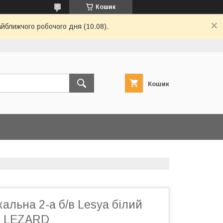
Кошик
айближчого робочого дня (10.08).
Кошик
альна 2-а б/в Lesya білий
2 LEZARD