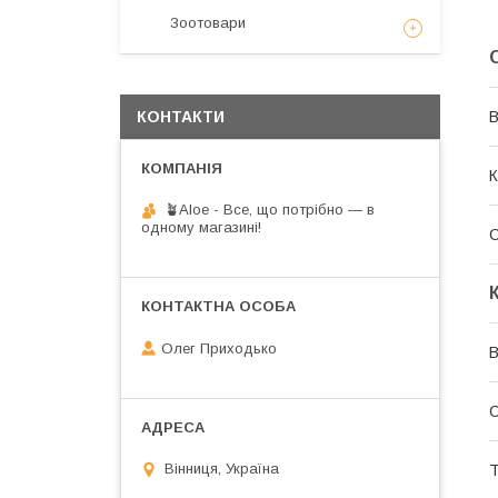
Зоотовари
КОНТАКТИ
В
К
🪴Aloe - Все, що потрібно — в
одному магазині!
Олег Приходько
В
С
Вінниця, Україна
Т