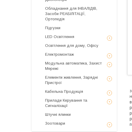
Обладнання для ІНВАЛІДІВ,
Засоби РЕАБІЛІТАЦІЇ,
Ортопедія
Підгузки
LED Освітлення
Освітлення для дому, Офісу
Електромонтаж
Модульна автоматика, Захист
Мережі
Елементи живлення, Зарядні
Пристрої
з
Кабельна Продукція
н
Прилади Керування та
в
Сигналізації
р
р
Штучні ялинки
р
Зоотовари
п