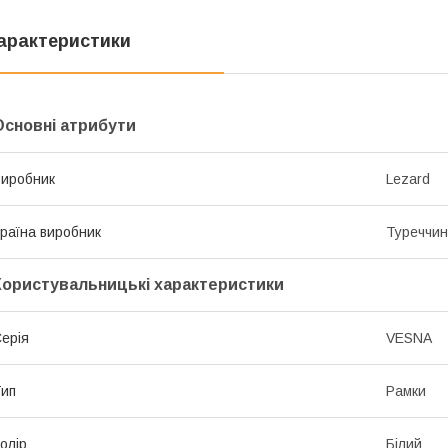
арактеристики
Основні атрибути
иробник
Lezard
раїна виробник
Туреччи
Користувальницькі характеристики
ерія
VESNA
ип
Рамки
олір
Білий