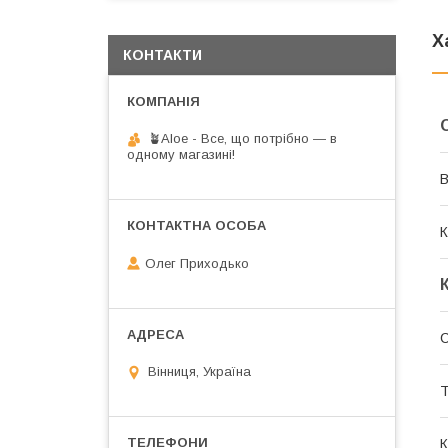
Х
КОНТАКТИ
🪴Aloe - Все, що потрібно — в
одному магазині!
В
К
Олег Приходько
С
Вінниця, Україна
Т
К