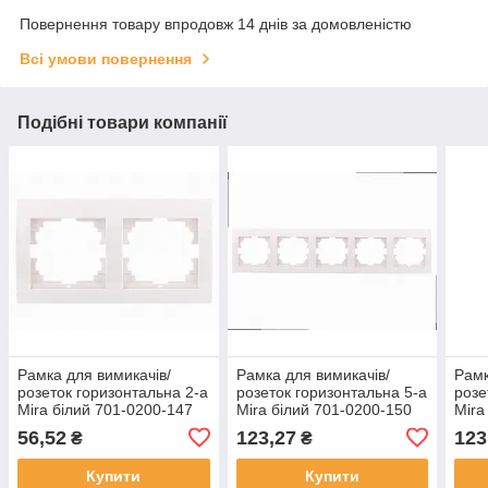
Повернення товару впродовж 14 днів за домовленістю
Всі умови повернення
Подібні товари компанії
Рамка для вимикачів/
Рамка для вимикачів/
Рамк
розеток горизонтальна 2-а
розеток горизонтальна 5-а
розе
Mira білий 701-0200-147
Mira білий 701-0200-150
Mira
LEZARD
LEZARD
LEZ
56,52
123,27
123
₴
₴
Купити
Купити