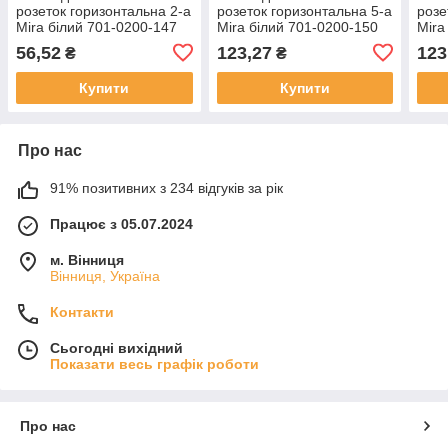
розеток горизонтальна 2-а
розеток горизонтальна 5-а
розе
Mira білий 701-0200-147
Mira білий 701-0200-150
Mira
LEZARD
LEZARD
LEZ
56,52
123,27
123
₴
₴
Купити
Купити
Про нас
91% позитивних з 234 відгуків за рік
Працює з 05.07.2024
м. Вінниця
Вінниця, Україна
Контакти
Сьогодні вихідний
Показати весь графік роботи
Про нас