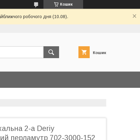
Кошик
айближчого робочого дня (10.08).
Кошик
альна 2-а Deriy
ий перламутр 702-3000-152