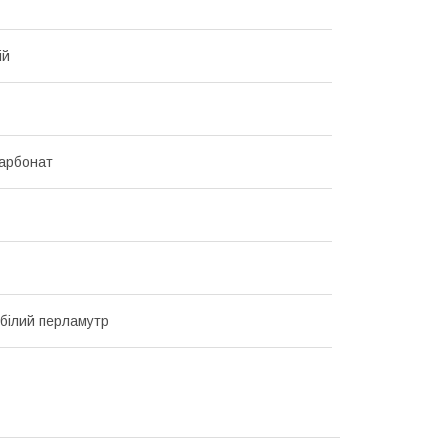
ій
арбонат
білий перламутр