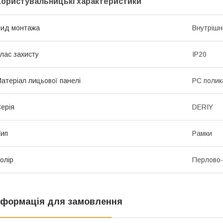
Користувальницькі характеристики
ид монтажа
Внутрішн
лас захисту
IP20
атеріал лицьової панелі
PC полик
ерія
DERIY
ип
Рамки
олір
Перлово-
нформація для замовлення