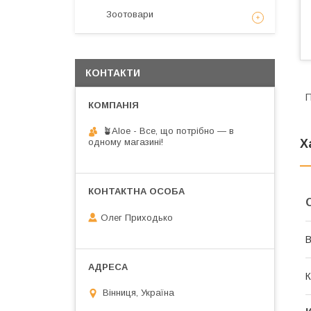
Зоотовари
КОНТАКТИ
П
🪴Aloe - Все, що потрібно — в
Х
одному магазині!
Олег Приходько
В
К
Вінниця, Україна