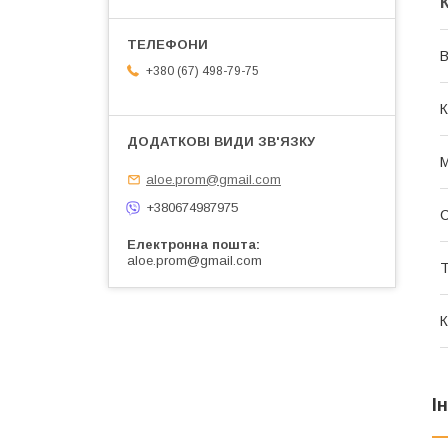
В
+380 (67) 498-79-75
К
М
aloe.prom@gmail.com
+380674987975
С
Електронна пошта
aloe.prom@gmail.com
Т
К
І