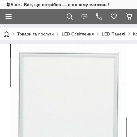
🪴Aloe - Все, що потрібно — в одному магазині!
Товари та послуги
LED Освітлення
LED Панелі
К