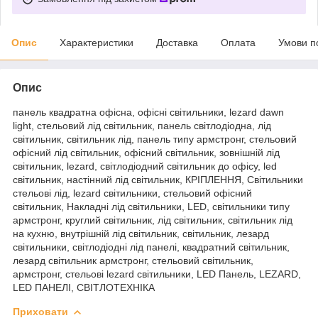
Опис
Характеристики
Доставка
Оплата
Умови п
Опис
панель квадратна офісна, офісні світильники, lezard dawn
light, стельовий лід світильник, панель світлодіодна, лід
світильник, світильник лід, панель типу армстронг, стельовий
офісний лід світильник, офісний світильник, зовнішній лід
світильник, lezard, світлодіодний світильник до офісу, led
світильник, настінний лід світильник, КРІПЛЕННЯ, Світильники
стельові лід, lezard світильники, стельовий офісний
світильник, Накладні лід світильники, LED, світильники типу
армстронг, круглий світильник, лід світильник, світильник лід
на кухню, внутрішній лід світильник, світильник, лезард
світильники, світлодіодні лід панелі, квадратний світильник,
лезард світильник армстронг, стельовий світильник,
армстронг, стельові lezard світильники, LED Панель, LEZARD,
LED ПАНЕЛІ, СВІТЛОТЕХНІКА
Приховати