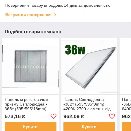
Повернення товару впродовж 14 днів за домовленістю
Всі умови повернення
Подібні товари компанії
Панель із розсіювачем
Панель Світлодіодна
Пане
призму Світлодіодна -
-36Вт (595*595*9mm)
-36В
36Вт (595*595*18mm)
4200K 2700 люмен + лід
6400
4200K 3400 люмен 442-
драйві 442-LPS-60036
драй
573,16
962,09
962
₴
₴
LEPS-60036 LEZARD
Купити
Купити