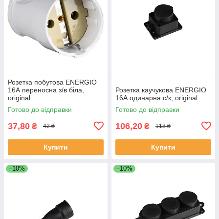
Розетка побутова ENERGIO
16А переносна з/в біла,
Розетка каучукова ENERGIO
original
16А одинарна с/к, original
Готово до відправки
Готово до відправки
37,80
106,20
₴
₴
42 ₴
118 ₴
Купити
Купити
–10%
–10%