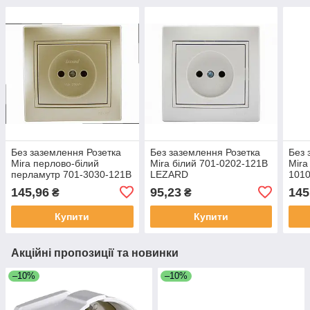
Без заземлення Розетка
Без заземлення Розетка
Без 
Mira перлово-білий
Mira білий 701-0202-121В
Mira
перламутр 701-3030-121В
LEZARD
101
LEZARD
145,96
95,23
145
₴
₴
Купити
Купити
Акційні пропозиції та новинки
–10%
–10%