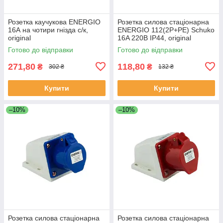
Розетка каучукова ENERGIO
Розетка силова стаціонарна
16А на чотири гнізда с/к,
ENERGIO 112(2P+PE) Schuko
original
16A 220В IP44, original
Готово до відправки
Готово до відправки
271,80
118,80
₴
₴
302 ₴
132 ₴
Купити
Купити
–10%
–10%
Розетка силова стаціонарна
Розетка силова стаціонарна