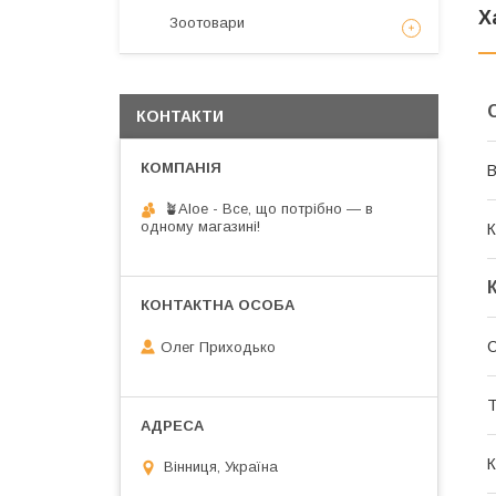
Х
Зоотовари
КОНТАКТИ
В
🪴Aloe - Все, що потрібно — в
одному магазині!
К
С
Олег Приходько
Т
К
Вінниця, Україна