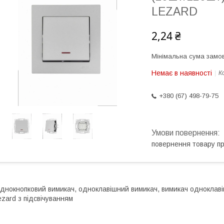
LEZARD
2,24 ₴
Мінімальна сума замов
Немає в наявності
К
+380 (67) 498-79-75
повернення товару п
днокнопковий вимикач, одноклавішний вимикач, вимикач одноклавіш
ezard з підсвічуванням