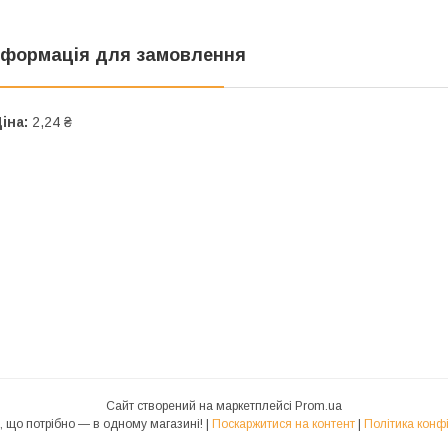
нформація для замовлення
іна:
2,24 ₴
Сайт створений на маркетплейсі
Prom.ua
🪴Aloe - Все, що потрібно — в одному магазині! |
Поскаржитися на контент
|
Політика конф