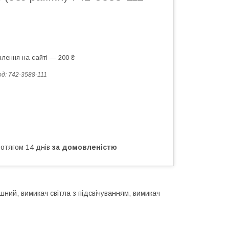
лення на сайті — 200 ₴
од:
742-3588-111
ротягом 14 днів
за домовленістю
ний, вимикач світла з підсвічуванням, вимикач