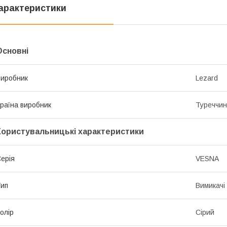
арактеристики
Основні
иробник
Lezard
раїна виробник
Туреччи
Користувальницькі характеристики
ерія
VESNA
ип
Вимикачі
олір
Сірий