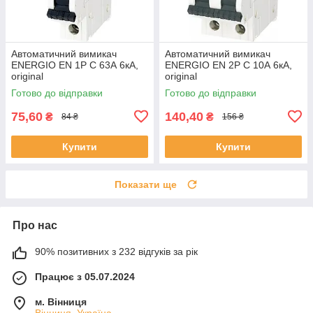
Автоматичний вимикач
Автоматичний вимикач
ENERGIO EN 1P C 63А 6кА,
ENERGIO EN 2P C 10А 6кА,
original
original
Готово до відправки
Готово до відправки
75,60
140,40
₴
₴
84 ₴
156 ₴
Купити
Купити
Показати ще
Про нас
90% позитивних з 232 відгуків за рік
Працює з 05.07.2024
м. Вінниця
Вінниця, Україна