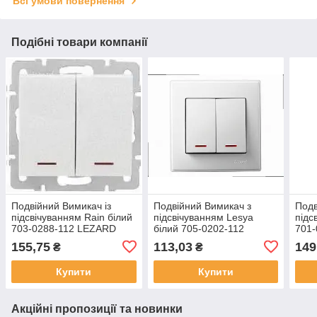
Всі умови повернення
Подібні товари компанії
Подвійний Вимикач із
Подвійний Вимикач з
Подв
підсвічуванням Rain білий
підсвічуванням Lesya
підс
703-0288-112 LEZARD
білий 705-0202-112
701
LEZARD
155,75
113,03
149
₴
₴
Купити
Купити
Акційні пропозиції та новинки