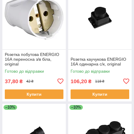
Розетка побутова ENERGIO
16А переносна з/в біла,
Розетка каучукова ENERGIO
original
16А одинарна с/к, original
Готово до відправки
Готово до відправки
37,80
106,20
₴
₴
42 ₴
118 ₴
Купити
Купити
–10%
–10%