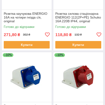
Розетка каучукова ENERGIO
Розетка силова стаціонарна
16А на чотири гнізда с/к,
ENERGIO 112(2P+PE) Schuko
original
16A 220В IP44, original
Готово до відправки
Готово до відправки
271,80
118,80
₴
₴
302 ₴
132 ₴
Купити
Купити
–10%
–10%