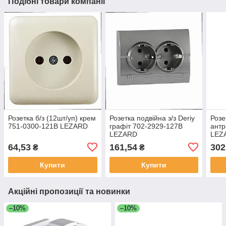
Подібні товари компанії
Розетка б/з (12шт/уп) крем
Розетка подвійна з/з Deriy
Розе
751-0300-121B LEZARD
графіт 702-2929-127B
антр
LEZARD
LEZ
64,53
161,54
302
₴
₴
Купити
Купити
Акційні пропозиції та новинки
–10%
–10%