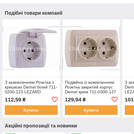
Подібні товари компанії
З заземленням Розетка з
Подвійна із заземленням
З за
кришкою Demet білий 711-
Розетка закритий корпус
Deme
0200-123 LEZARD
Demet крем 711-0300-127
LEZ
LEZARD
112,59
129,94
101
₴
₴
Купити
Купити
Акційні пропозиції та новинки