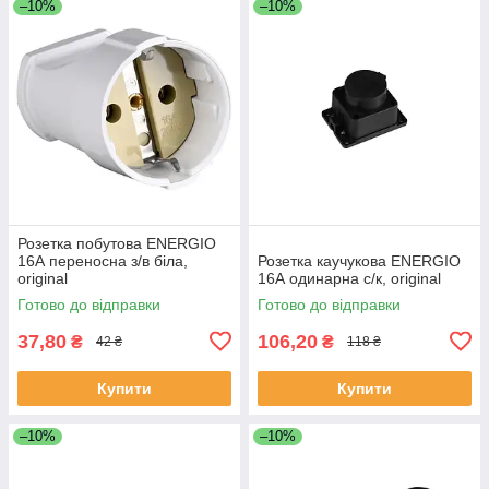
–10%
–10%
Розетка побутова ENERGIO
16А переносна з/в біла,
Розетка каучукова ENERGIO
original
16А одинарна с/к, original
Готово до відправки
Готово до відправки
37,80
106,20
₴
₴
42 ₴
118 ₴
Купити
Купити
–10%
–10%