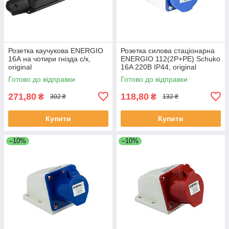
Розетка каучукова ENERGIO
Розетка силова стаціонарна
16А на чотири гнізда с/к,
ENERGIO 112(2P+PE) Schuko
original
16A 220В IP44, original
Готово до відправки
Готово до відправки
271,80
118,80
₴
₴
302 ₴
132 ₴
Купити
Купити
–10%
–10%