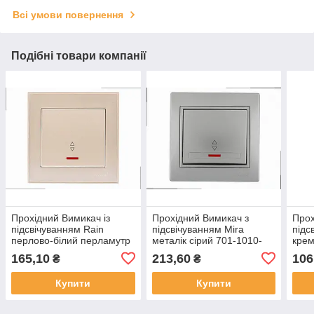
Всі умови повернення
Подібні товари компанії
Прохідний Вимикач із
Прохідний Вимикач з
Прох
підсвічуванням Rain
підсвічуванням Mira
підс
перлово-білий перламутр
металік сірий 701-1010-
крем
(без рамки) 703-3088-114
114 LEZARD
LEZ
165,10
213,60
106
₴
₴
LEZARD
Купити
Купити