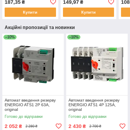
187,35
149,97
108
₴
₴
Купити
Купити
Акційні пропозиції та новинки
–10%
–10%
Автомат введення резерву
Автомат введення резерву
ENERGIO ATS1 2P 63A,
ENERGIO ATS1 4P 125A,
original
original
Готово до відправки
Готово до відправки
2 052
2 430
₴
₴
2 280 ₴
2 700 ₴