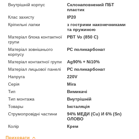
Внутрішній корпус
Склонаповнений ПБТ
пластик
Клас захисту
IP20
Кріпильні лапки
з гострими наконечниками
та пружиною
Матеріал блока контактної
PBT Vo (850 C)
групи
Матеріал зовнішнього
PC поликарбонат
корпусу
Матеріал контактної групи
Ag90% + Ni10%
Матеріал лицьової панелі
PC поликарбонат
Напруга
220V
Серія
Mira
Тип
Вимикачі
Тип монтажа
Внутрішній
Товары
Інсталяція
Струмопровідні частини
94% МЕДИ (Cu) И 6% (Sn)
ОЛОВО
Колір
Крем
Приховати