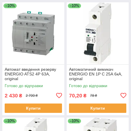
–10%
–10%
Автомат введення резерву
Автоматичний вимикач
ENERGIO ATS2 4P 63A,
ENERGIO EN 1P C 25А 6кА,
original
original
Готово до відправки
Готово до відправки
2 430
70,20
₴
₴
2 700 ₴
78 ₴
Купити
Купити
–10%
–10%