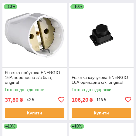
–10%
–10%
Розетка побутова ENERGIO
16А переносна з/в біла,
Розетка каучукова ENERGIO
original
16А одинарна с/к, original
Готово до відправки
Готово до відправки
37,80
106,20
₴
₴
42 ₴
118 ₴
Купити
Купити
–10%
–10%