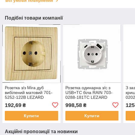
Всі умови повернення
Подібні товари компанії
Розетка з/з Mira дуб
Розетка одинарна з/с з
З за
вибілений матовий 701-
USB+TC біла RAIN 703-
криш
5252-122B LEZARD
0288-181TC LEZARD
020
192,69
998,58
125
₴
₴
Купити
Купити
Акційні пропозиції та новинки