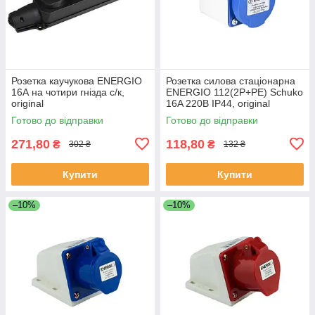
Розетка каучукова ENERGIO
Розетка силова стаціонарна
16А на чотири гнізда с/к,
ENERGIO 112(2P+PE) Schuko
original
16A 220В IP44, original
Готово до відправки
Готово до відправки
271,80
118,80
₴
₴
302 ₴
132 ₴
Купити
Купити
–10%
–10%