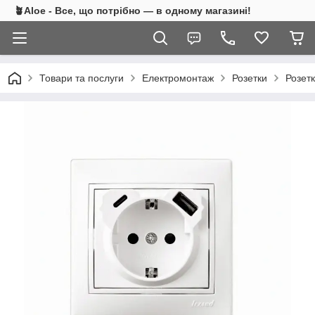
🪴Aloe - Все, що потрібно — в одному магазині!
Товари та послуги
Електромонтаж
Розетки
Розет