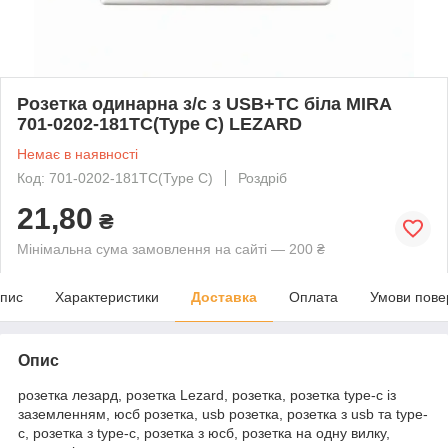
Розетка одинарна з/с з USB+TC біла MIRA
701-0202-181TC(Type C) LEZARD
Немає в наявності
Код: 701-0202-181TC(Type C)
Роздріб
21,80
₴
Мінімальна сума замовлення на сайті — 200 ₴
пис
Характеристики
Доставка
Оплата
Умови пове
Опис
розетка лезард, розетка Lezard, розетка, розетка type-c із
заземленням, юсб розетка, usb розетка, розетка з usb та type-
c, розетка з type-c, розетка з юсб, розетка на одну вилку,