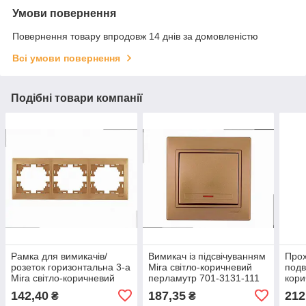
Умови повернення
Повернення товару впродовж 14 днів за домовленістю
Всі умови повернення
Подібні товари компанії
Рамка для вимикачів/
Вимикач із підсвічуванням
Прох
розеток горизонтальна 3-а
Mira світло-коричневий
подв
Mira світло-коричневий
перламутр 701-3131-111
кори
перламутр 701-3100-148
LEZARD
701
142,40
187,35
212
₴
₴
LEZARD