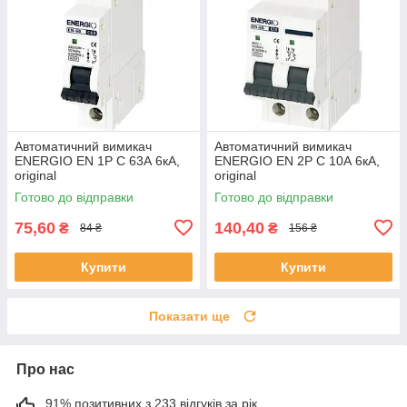
Автоматичний вимикач
Автоматичний вимикач
ENERGIO EN 1P C 63А 6кА,
ENERGIO EN 2P C 10А 6кА,
original
original
Готово до відправки
Готово до відправки
75,60
140,40
₴
₴
84 ₴
156 ₴
Купити
Купити
Показати ще
Про нас
91% позитивних з 233 відгуків за рік