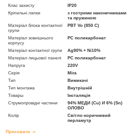
Клас захисту
IP20
Кріпильні лапки
з гострими наконечниками
та пружиною
Матеріал блока контактної
PBT Vo (850 C)
групи
Матеріал зовнішнього
PC поликарбонат
корпусу
Матеріал контактної групи
Ag90% + Ni10%
Матеріал лицьової панелі
PC поликарбонат
Напруга
220V
Серія
Mira
Тип
Вимикачі
Тип монтажа
Внутрішній
Товары
Інсталяція
Струмопровідні частини
94% МЕДИ (Cu) И 6% (Sn)
ОЛОВО
Колір
Світло-коричневий
перламутр
Приховати