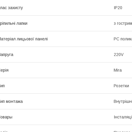
лас захисту
IP20
ріпильні лапки
з гостри
атеріал лицьової панелі
PC полик
апруга
220V
ерія
Mira
ип
Розетки
ип монтажа
Внутрішн
Товары
Інсталяц