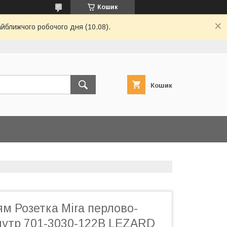
Кошик
айближчого робочого дня (10.08).
Кошик
м Розетка Mira перлово-
мутр 701-3030-122В LEZARD