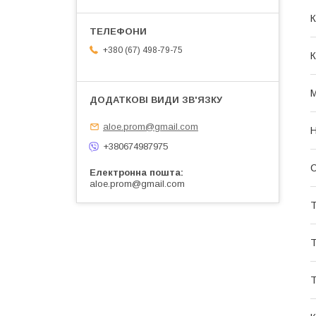
К
+380 (67) 498-79-75
К
М
aloe.prom@gmail.com
Н
+380674987975
С
Електронна пошта
aloe.prom@gmail.com
Т
Т