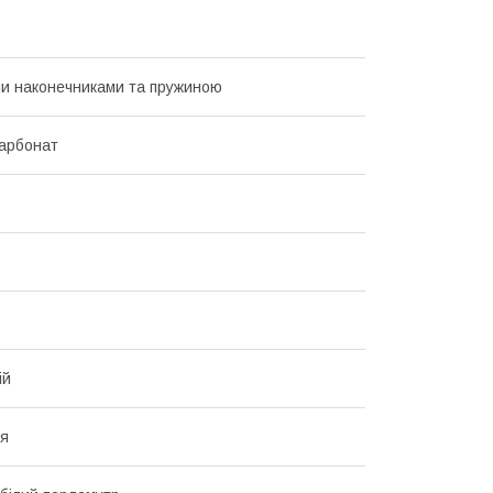
ми наконечниками та пружиною
арбонат
ій
ія