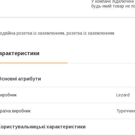
У компанії підключені
будь-який товар не п
одвійна розетка із заземленням, розетка із заземленням
арактеристики
Основні атрибути
иробник
Lezard
раїна виробник
Туреччи
Користувальницькі характеристики