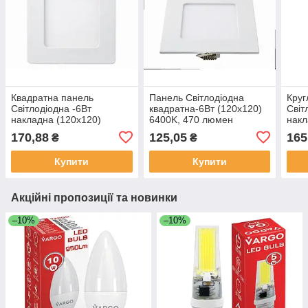
Квадратна панель
Панель Світлодіодна
Круг
Світлодіодна -6Вт
квадратна-6Вт (120x120)
Світ
накладна (120x120)
6400K, 470 люмен
накл
6400K, 470 люмен
464RKP-06 LEZARD
470
170,88
125,05
165
₴
₴
464SKP-06 LEZARD
LEZ
Купити
Купити
Акційні пропозиції та новинки
–10%
–10%