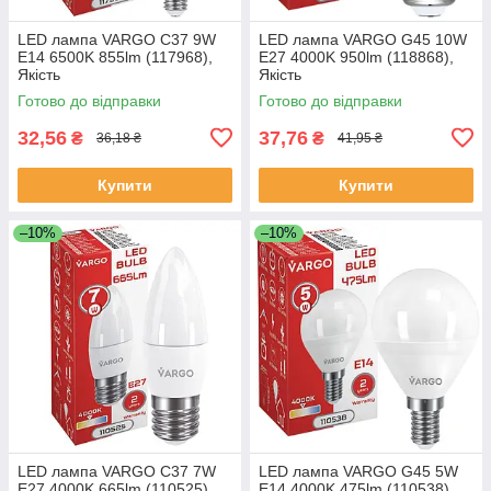
LED лампа VARGO C37 9W
LED лампа VARGO G45 10W
E14 6500K 855lm (117968),
E27 4000K 950lm (118868),
Якість
Якість
Готово до відправки
Готово до відправки
32,56
37,76
₴
₴
36,18 ₴
41,95 ₴
Купити
Купити
–10%
–10%
LED лампа VARGO C37 7W
LED лампа VARGO G45 5W
E27 4000K 665lm (110525),
E14 4000K 475lm (110538),