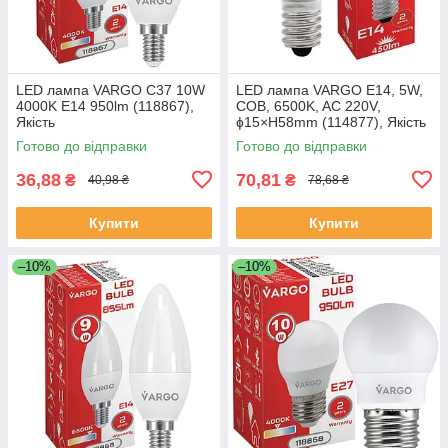
LED лампа VARGO C37 10W
LED лампа VARGO E14, 5W,
4000K E14 950lm (118867),
COB, 6500K, AC 220V,
Якість
ɸ15×H58mm (114877), Якість
Готово до відправки
Готово до відправки
36,88
70,81
₴
₴
40,98 ₴
78,68 ₴
Купити
Купити
–10%
–10%