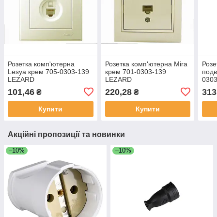
Розетка комп'ютерна
Розетка комп'ютерна Mira
Розе
Lesya крем 705-0303-139
крем 701-0303-139
подв
LEZARD
LEZARD
030
101,46
220,28
313
₴
₴
Купити
Купити
Акційні пропозиції та новинки
–10%
–10%