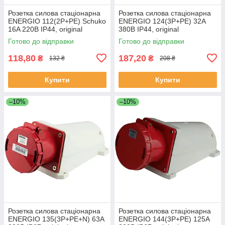
Розетка силова стаціонарна
Розетка силова стаціонарна
ENERGIO 112(2P+PE) Schuko
ENERGIO 124(3P+PE) 32A
16A 220В IP44, original
380В IP44, original
Готово до відправки
Готово до відправки
118,80
187,20
₴
₴
132 ₴
208 ₴
Купити
Купити
–10%
–10%
Розетка силова стаціонарна
Розетка силова стаціонарна
ENERGIO 135(3P+PE+N) 63A
ENERGIO 144(3P+PE) 125A