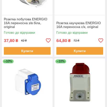
Розетка побутова ENERGIO
16А переносна з/в біла,
Розетка каучукова ENERGIO
original
16А переносна с/к, original
Готово до відправки
Готово до відправки
37,80
64,80
₴
₴
42 ₴
72 ₴
Купити
Купити
–10%
–10%