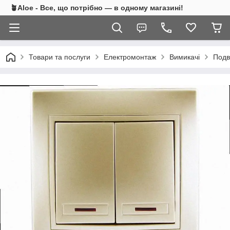
🪴Aloe - Все, що потрібно — в одному магазині!
Товари та послуги
Електромонтаж
Вимикачі
Подв