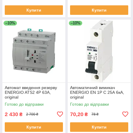
Купити
Купити
–10%
–10%
Автомат введення резерву
Автоматичний вимикач
ENERGIO ATS2 4P 63A,
ENERGIO EN 1P C 25А 6кА,
original
original
Готово до відправки
Готово до відправки
2 430
70,20
₴
₴
2 700 ₴
78 ₴
Купити
Купити