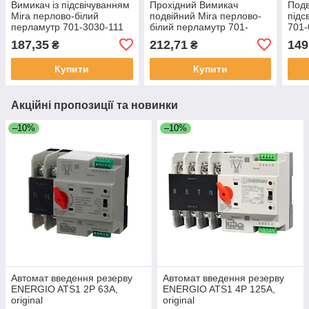
Вимикач із підсвічуванням
Прохідний Вимикач
Подв
Mira перлово-білий
подвійний Mira перлово-
підс
перламутр 701-3030-111
білий перламутр 701-
701
LEZARD
3030-106 LEZARD
187,35
212,71
149
₴
₴
Купити
Купити
Акційні пропозиції та новинки
–10%
–10%
Автомат введення резерву
Автомат введення резерву
ENERGIO ATS1 2P 63A,
ENERGIO ATS1 4P 125A,
original
original