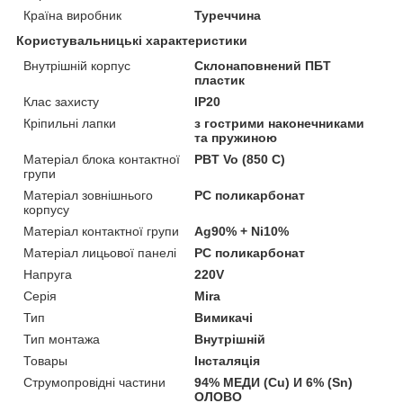
Країна виробник
Туреччина
Користувальницькі характеристики
Внутрішній корпус
Склонаповнений ПБТ
пластик
Клас захисту
IP20
Кріпильні лапки
з гострими наконечниками
та пружиною
Матеріал блока контактної
PBT Vo (850 C)
групи
Матеріал зовнішнього
PC поликарбонат
корпусу
Матеріал контактної групи
Ag90% + Ni10%
Матеріал лицьової панелі
PC поликарбонат
Напруга
220V
Серія
Mira
Тип
Вимикачі
Тип монтажа
Внутрішній
Товары
Інсталяція
Струмопровідні частини
94% МЕДИ (Cu) И 6% (Sn)
ОЛОВО