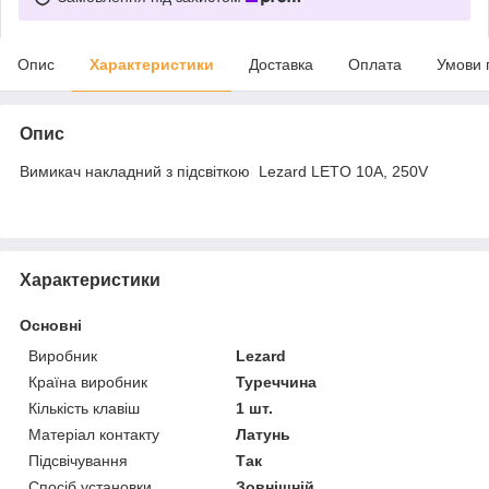
Опис
Характеристики
Доставка
Оплата
Умови 
Опис
Вимикач накладний з підсвіткою Lezard LETO 10A, 250V
Характеристики
Основні
Виробник
Lezard
Країна виробник
Туреччина
Кількість клавіш
1 шт.
Матеріал контакту
Латунь
Підсвічування
Так
Спосіб установки
Зовнішній