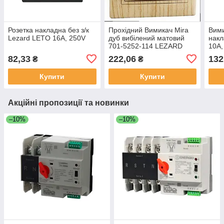
Розетка накладна без з/к
Прохідний Вимикач Mira
Вими
Lezard LETO 16A, 250V
дуб вибілений матовий
накл
701-5252-114 LEZARD
10A,
82,33
222,06
132
₴
₴
Купити
Купити
Акційні пропозиції та новинки
–10%
–10%