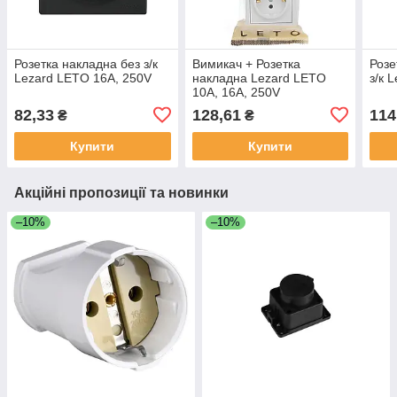
Розетка накладна без з/к
Вимикач + Розетка
Розе
Lezard LETO 16A, 250V
накладна Lezard LETO
з/к 
10A, 16A, 250V
82,33
128,61
114
₴
₴
Купити
Купити
Акційні пропозиції та новинки
–10%
–10%