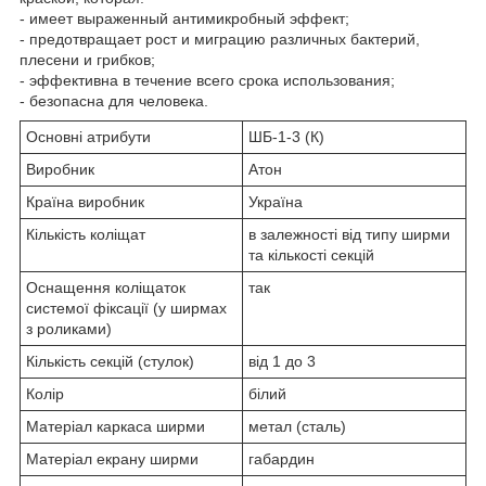
- имеет выраженный антимикробный эффект;
- предотвращает рост и миграцию различных бактерий,
плесени и грибков;
- эффективна в течение всего срока использования;
- безопасна для человека.
Основні атрибути
ШБ-1-3 (К)
Виробник
Атон
Країна виробник
Україна
Кількість коліщат
в залежності від типу ширми
та кількості секцій
Оснащення коліщаток
так
системої фіксації (у ширмах
з роликами)
Кількість секцій (стулок)
від 1 до 3
Колір
білий
Матеріал каркаса ширми
метал (сталь)
Матеріал екрану ширми
габардин