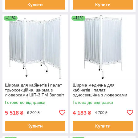
Купити
Купити
–11%
–11%
Ширма для кабінетів і палат
Ширма медична для
трьохсекційна, ширма з
кабінетів і палат
люверсами ШП-3 ТМ Заповіт
односекційна з люверсами
ШП-2 ТМ Заповіт
Готово до відправки
Готово до відправки
5 518
4 183
₴
₴
6 200 ₴
4 700 ₴
Купити
Купити