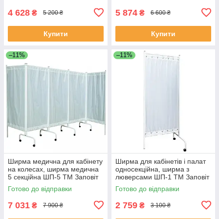
4 628
5 874
₴
₴
5 200 ₴
6 600 ₴
Купити
Купити
–11%
–11%
Ширма медична для кабінету
Ширма для кабінетів і палат
на колесах, ширма медична
односекційна, ширма з
5 секційна ШП-5 ТМ Заповіт
люверсами ШП-1 ТМ Заповіт
Готово до відправки
Готово до відправки
7 031
2 759
₴
₴
7 900 ₴
3 100 ₴