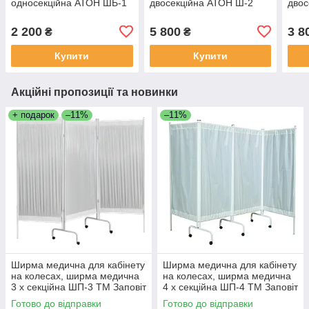
односекційна АТОН ШБ-1
двосекційна АТОН Ш-2
двос
2 200
5 800
3 8
₴
₴
Купити
Купити
Акційні пропозиції та новинки
+ подарок
–11%
–11%
Ширма медична для кабінету
Ширма медична для кабінету
на колесах, ширма медична
на колесах, ширма медична
3 х секційна ШП-3 ТМ Заповіт
4 х секційна ШП-4 ТМ Заповіт
Готово до відправки
Готово до відправки