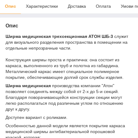
Опис
Характеристики
Доставка
Оплата
Умови п
Опис
Ширма медицинская трехсекционная АТОН ШБ-3
служит
для визуального разделения пространства в помещении на
отдельные непрозрачные части.
Конструкция ширмы проста и практична: она состоит из
каркаса, выполненного из труб и полотна из габардина.
Металлический каркас имеет специальное полимерное
покрытие, обеспечивающее долгий срок службы изделия.
Ширма медицинская
производства компании "Атон"
позволяет соединять между собой от 2-х до 5-и секций.
Благодаря поворачивающейся конструкции секции могут
легко располагаться под различным углом по отношению
друг к другу.
Доступен вариант с роликами.
Особенностью данной модели является покрытие каркаса
медицинской ширмы антибактериальной порошковой
краской, которая: