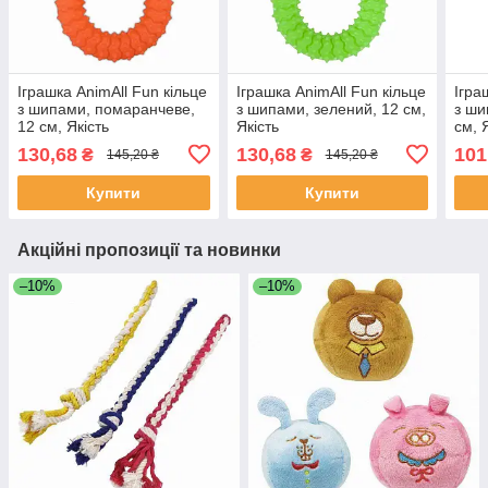
Іграшка AnimAll Fun кільце
Іграшка AnimAll Fun кільце
Ігра
з шипами, помаранчеве,
з шипами, зелений, 12 см,
з ши
12 см, Якість
Якість
см, 
130,68
130,68
101
₴
₴
145,20 ₴
145,20 ₴
Купити
Купити
Акційні пропозиції та новинки
–10%
–10%