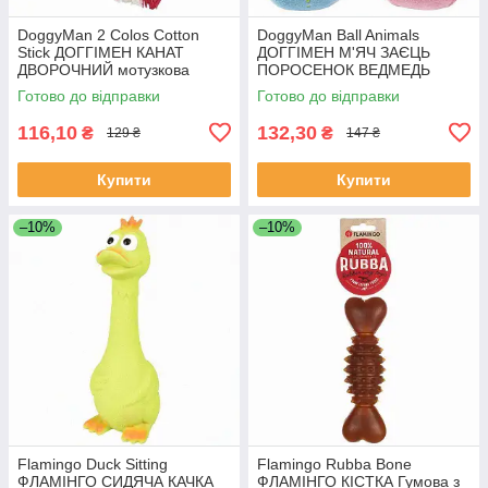
DoggyMan 2 Colos Cotton
DoggyMan Ball Animals
Stick ДОГГІМЕН КАНАТ
ДОГГІМЕН М'ЯЧ ЗАЄЦЬ
ДВОРОЧНИЙ мотузкова
ПОРОСЕНОК ВЕДМЕДЬ
іграшка для собак, Якість
м'яка іграшка з пищалкам
Готово до відправки
Готово до відправки
для собак, Якість
116,10
132,30
₴
₴
129 ₴
147 ₴
Купити
Купити
–10%
–10%
Flamingo Duck Sitting
Flamingo Rubba Bone
ФЛАМІНГО СИДЯЧА КАЧКА
ФЛАМІНГО КІСТКА Гумова з