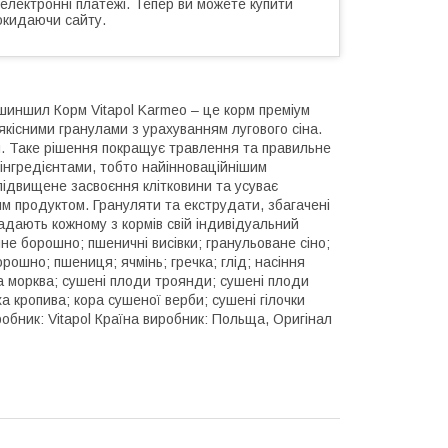
 електронні платежі. Тепер ви можете купити
окидаючи сайту.
 шиншил Корм Vitapol Karmeo – це корм преміум
оякісними гранулами з урахуванням лугового сіна.
. Таке рішення покращує травлення та правильне
інгредієнтами, тобто найінноваційнішим
підвищене засвоєння клітковини та усуває
им продуктом. Грануляти та екструдати, збагачені
дають кожному з кормів свій індивідуальний
не борошно; пшеничні висівки; гранульоване сіно;
орошно; пшениця; ячмінь; гречка; глід; насіння
а морква; сушені плоди троянди; сушені плоди
а кропива; кора сушеної верби; сушені гілочки
робник: Vitapol Країна виробник: Польща, Оригінал