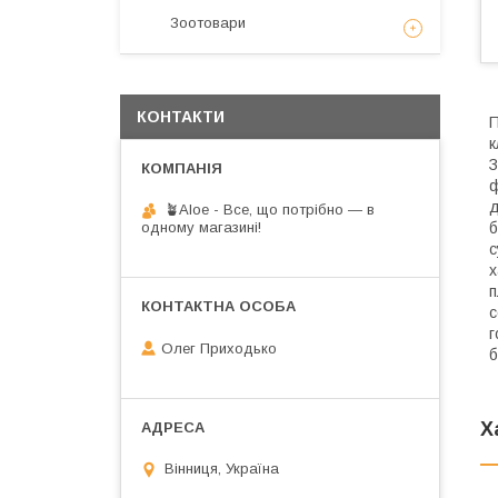
Зоотовари
КОНТАКТИ
П
к
З
ф
д
🪴Aloe - Все, що потрібно — в
б
одному магазині!
с
х
п
с
г
Олег Приходько
б
Х
Вінниця, Україна