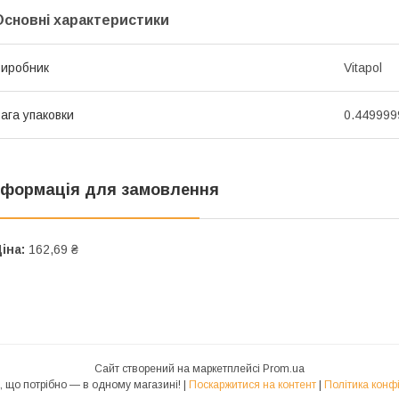
Основні характеристики
иробник
Vitapol
ага упаковки
0.449999
нформація для замовлення
іна:
162,69 ₴
Сайт створений на маркетплейсі
Prom.ua
🪴Aloe - Все, що потрібно — в одному магазині! |
Поскаржитися на контент
|
Політика конф