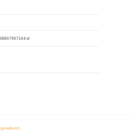
98807907104 кг
іденційності