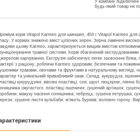
У компанії підключені
будь-який товар не п
реміум корм Vitapol Karmeo для шиншил, 450 г Vitapol Karmeo для
ласу. У кормах знижено вміст цілісних зерен. Зерна замінені висок
авдяки цьому Karmeo, характеризуються вищим вмістом клітковини
ункціонування травної системи. Корм збагачений екструдованими 
жерелом харчування. Екструзія забезпечує легке засвоєння білка, 
актерії з раціону, роблячи Karmeo здоровим, безпечним та поживн
ушеними травами, овочами та фруктами в натуральному вигляді, на
арактер та унікальний привабливий смак. Склад: кукурудза; пшенич
ластівці кукурудзяні; вівсяні пластівці; соя; шрот люцерни; лянне б
оняшника смугастого; пластівці пшеничні; сушений артишок; сушен
оробини; макуху насіння соняшника; чебрець; сушена петрушка; сух
ерези; сушене листя кульбаби; м'якоть буряків; волокно гороху. Ви
арактеристики