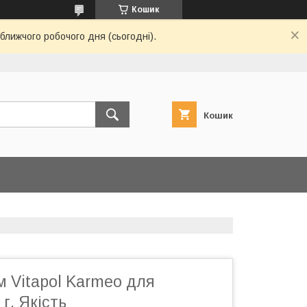
Кошик
ближчого робочого дня (сьогодні).
Кошик
 Vitapol Karmeo для
г, Якість