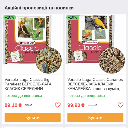
Акційні пропозиції та новинки
–10%
–10%
Versele-Laga Classic Big
Versele-Laga Classic Canaries
Parakeet ВЕРСЕЛЕ-ЛАГА
ВЕРСЕЛЕ-ЛАГА КЛАСИК
КЛАСИК СЕРЕДНИЙ
КАНАРЕЙКА зернова суміш,
ПАПУГАЙ зернова суміш,
корм для канарок, Якість
Готово до відправки
Готово до відправки
корм для середніх папуг,
Якість
89,10
99,90
₴
₴
99 ₴
111 ₴
Купити
Купити