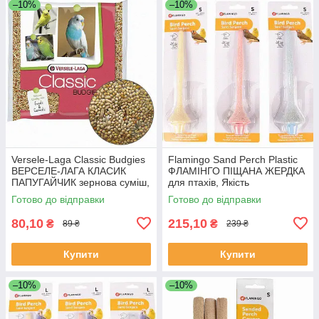
–10%
–10%
Versele-Laga Classic Вudgies
Flamingo Sand Perch Plastic
ВЕРСЕЛЕ-ЛАГА КЛАСИК
ФЛАМІНГО ПІЩАНА ЖЕРДКА
ПАПУГАЙЧИК зернова суміш,
для птахів, Якість
корм для хвилястих папуг,
Готово до відправки
Готово до відправки
Якість
80,10
215,10
₴
₴
89 ₴
239 ₴
Купити
Купити
–10%
–10%