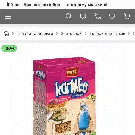
🪴Aloe - Все, що потрібно — в одному магазині!
Товари та послуги
Зоотовари
Товари для птахів
П
–10%