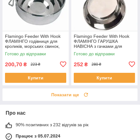
Flamingo Feeder With Hook
Flamingo Feeder With Hook
ФЛАМІНГО годівниця для
ФЛАМІНГО ГАРУШКА
кроликів, морських свинок,
НАВІСНА з гачками для
середніх папуг, навісна з
кроликів, великих папуг,
Готово до відправки
Готово до відправки
гачками, Якість
Якість
200,70
252
₴
₴
223 ₴
280 ₴
Купити
Купити
Показати ще
Про нас
90% позитивних з 232 відгуків за рік
Працює з 05.07.2024