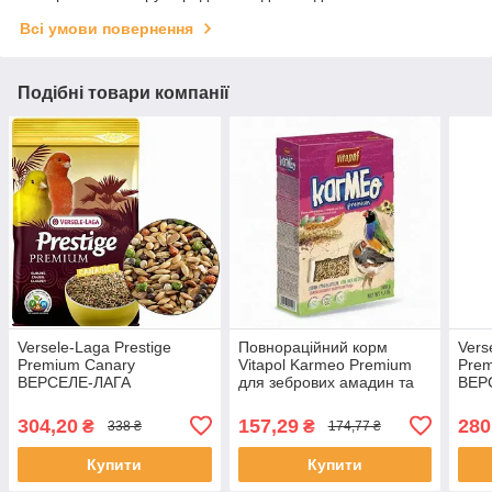
Всі умови повернення
Подібні товари компанії
Versele-Laga Prestige
Повнораційний корм
Vers
Premium Canary
Vitapol Karmeo Premium
Prem
ВЕРСЕЛЕ-ЛАГА
для зебрових амадин та
ВЕР
ПРЕСТИЖ ПРЕМІУМ
екзотичних птахів, 500 г,
ПРЕ
КАНАРЕЙКА
Якість
ПАП
304,20
157,29
280
₴
₴
338 ₴
174,77 ₴
повнораційний корм для
пов
канарок, Якість
для 
Купити
Купити
Якіс