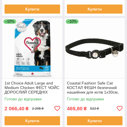
Купити
Купити
–10%
–10%
1st Choice Adult Large and
Coastal Fashion Safe Cat
Medium Сhicken ФЕСТ ЧОЙС
КОСТАЛ ФЕШН безпечний
ДОРОСЛИЙ СЕРЕДНІХ
нашийник для котів 1х30см,
ВЕЛИКИХ КУРИЦЯ сухий
Якість
Готово до відправки
Готово до відправки
суперпреміум корм для
собак середніх і
2 066,40
469,80
₴
₴
2 296 ₴
522 ₴
Купити
Купити