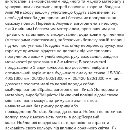
виготовлені з використанням надійного та міцного матеріалу з
урахуванням актуальних потреб власника тварини. Завдяки
AnimAll набору вашому улюбленцю будуть забезпечені всі
необхідні засоби для приємних і безпечних прогулянок на
свіжому повітрі. Переваги: Амуніція виготовлена з нейлону,
який є міцним і безпечним матеріалом, призначеним для
тривалого та активного використання; додатковим кріпленням
(металевими фастексами), забезпечить безпеку вашій тварині
під час прогулянок; Повідець має м'яку неопренову ручку, яка
гарантує приємне відчуття на долонях під час тривалих
прогулянок з вашим улюбленцем; руху вихованця, завдяки
можливості регулювання в 3-х місцях; В асортименті
представлено 3 види кольорів, що дозволяє підібрати
оптимальний варіант для будь-якого смаку та стилю; 15/300-
400/1800 мм; 20/330-500/1800 мм; 25/420-520/1800 мм, що
дозволяє охопити малі та великі породи собак.
ммКолір: panton 2Країна виготовлення: Китай Які переваги
матеріалу виробу?Міцність: Нейлонові повідці відомі своєю
міцністю, вони можуть витримувати значні тягові
навантаження без ризику розриву або
пошкодження;Легкість:&нbsp; до вологи: Нейлон не поглинає
вологу, тому є можливість гуляти в дощ;Яскравий
колір: Нейлонові повідці мають тенденцію не втрачати
яскравість свого кольору під впливом сонячного світла. Як