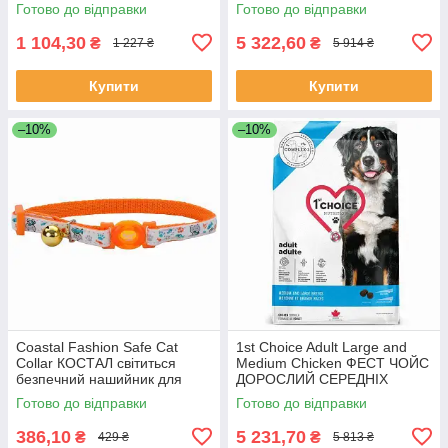
ТРЕСКА сухий дієтичний
ТРЕСКА сухий дієтичний
Готово до відправки
Готово до відправки
беззерновий корм для собак,
беззерновий корм для собак,
Якість
Якість
1 104,30
5 322,60
₴
₴
1 227 ₴
5 914 ₴
Купити
Купити
–10%
–10%
Coastal Fashion Safe Cat
1st Choice Adult Large and
Collar КОСТАЛ світиться
Medium Сhicken ФЕСТ ЧОЙС
безпечний нашийник для
ДОРОСЛИЙ СЕРЕДНІХ
котів, Якість
ВЕЛИКИХ КУРИЦЯ сухий
Готово до відправки
Готово до відправки
суперпреміум корм для
собак середніх і
386,10
5 231,70
₴
₴
429 ₴
5 813 ₴