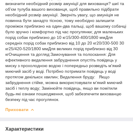
визначити необхідний розмір амуніції для вихованця? шиї та
об'єм тулуба вашого вихованця, щоб правильно підібрати
необхідний розмір амуніції. Зверніть увагу, що амуніція не
повинна бути занадто тісною, тому необхідно залишити
проміжок приблизно на один-два пальці, щоб вашому собачці
було зручно і комфортно під час прогулянки; для маленьких
порід собак приблизно до 10 кг15/300-400/1800 ммДля
середніх порід собак приблизно від 10 до 20 кг20/330-500 30
кг25/420-520/1800 ммДля великих порід приблизно від 30
кгОчищення та догляд:Замочування та полоскання: Для
ефективного видалення забруднення опустіть повідець у
миску з прохолодною водою і попередньо розведіть м'який
миючий засіб у воді. Потрібно потримати повідець у воді
протягом декількох хвилин; Видалення бруду: Якщо
забруднення стійке, можна використовувати м'який миючий
засіб і теплу воду; Замінюйте повідець, якщо ви помітили
будь-які ознаки пошкодження, щоб забезпечити вихованцю
безпеку під час прогулянок.
Приховати
Характеристики