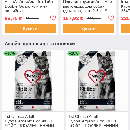
AnimAll АнімАлл ВетЛайн
Підгузки-трусики AnimAll з
Ігра
Double Guard комплект
малюнком, для собак
Куря
нашийник з
(дівчаток), вага 2-5 кг, S
25×7
протипаразитарною
39-28 см, 10 шт, Якість
Якіс
99,75
187,92
225
₴
₴
110,83 ₴
208,80 ₴
стрічкою, 25 мм/400-500
мм, червоний, Якість
Купити
Купити
Акційні пропозиції та новинки
–10%
–10%
1st Choice Adult
1st Choice Adult
Hypoallergenic Cod ФЕСТ
Hypoallergenic Cod ФЕСТ
ЧОЙС ГІПОАЛЕРГЕННИЙ
ЧОЙС ГІПОАЛЕРГЕННИЙ