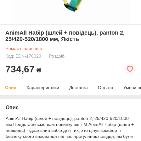
AnimAll Набір (шлей + повідець), panton 2,
25/420-520/1800 мм, Якість
Немає в наявності
Код: EDN-176029
Роздріб
734,67
₴
Опис
Характеристики
Доставка
Оплата
Умови п
Опис
AnimAll Набір (шлей + повідець), panton 2, 25/420-520/1800
мм Представляємо вам новинку від ТМ AnimAll Набір (шлей +
повідець) - ідеальний вибір для тих, хто цінує комфорт і
безпеку свого вихованця під час прогулянок повідця, які були