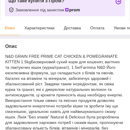
Що таке купити з Пром?
Замовлення під захистом
Опис
Характеристики
Доставка
Оплата
Умови п
Опис
N&D GRAIN FREE PRIME CAT CHICKEN & POMEGRANATE
KITTEN 1.5kgБеззерновий сухий корм для кошенят, вагітних
та лактуючих кішок (курка/гранат), 1.5кгFarmina N&D Його
ексклюзивна формула, що складається з білків та овочів,
багатих на вітаміни та мінерали, забезпечує здоровий і
збалансований ріст. Завдяки таким інгредієнтам, як свіжа
курка та гранат, які є джерелом натуральних волокон та
антиоксидантів, ці крокети приносять кішці необхідну енергію.
Використання тільки свіжих та якісних продуктів дозволяє
задовольнити енергетичні потреби кішки та зробити їжу ще
смачнішою, ідеальною навіть для найвишуканішого смаку
кішок. Лінія "Без злаків" Natural & Delicious була розроблена
для задоволення харчових потреб і смаків кішок, пропонуючи
збалансовану кількість білків, вітамінів і мінералів, без