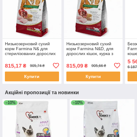
Низькозерновий сухий
Низькозерновий сухий
Безз
корм Farmina N& для
корм Farmina N&D, для
Farm
стерилізованих дорослих
дорослих кішок, курка з
коше
кішок, курка з гранатом,
гранатом, 1.5 кг, Якість
лакт
5 5
1.5 кг, Якість
гран
815,17
815,09
₴
₴
905,74 ₴
905,66 ₴
6 187
Купити
Купити
Акційні пропозиції та новинки
–10%
–10%