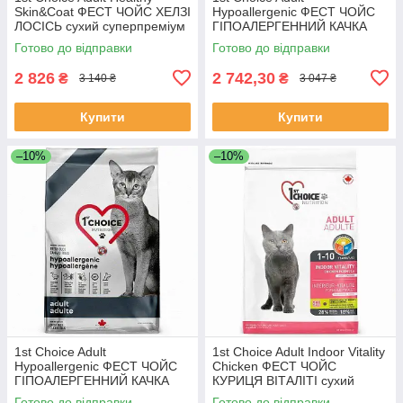
Skin&Coat ФЕСТ ЧОЙС ХЕЛЗІ
Hypoallergenic ФЕСТ ЧОЙС
ЛОСІСЬ сухий суперпреміум
ГІПОАЛЕРГЕННИЙ КАЧКА
корм для котів, Якість
сухий дієтичний беззерновий
Готово до відправки
Готово до відправки
корм для котів, Якість
2 826
2 742,30
₴
₴
3 140 ₴
3 047 ₴
Купити
Купити
–10%
–10%
1st Choice Adult
1st Choice Adult Indoor Vitality
Hypoallergenic ФЕСТ ЧОЙС
Chicken ФЕСТ ЧОЙС
ГІПОАЛЕРГЕННИЙ КАЧКА
КУРИЦЯ ВІТАЛІТІ сухий
сухий дієтичний беззерновий
суперпреміум корм для котів,
Готово до відправки
Готово до відправки