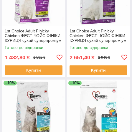
1st Choice Adult Finicky
1st Choice Adult Finicky
Chicken ФЕСТ ЧОЙС ФІНІКИ
Chicken ФЕСТ ЧОЙС ФІНІКИ
КУРИЦЯ сухий суперпреміум
КУРИЦЯ сухий суперпреміум
корм для котів вибагливих та
корм для котів вибагливих та
Готово до відправки
Готово до відправки
активних, Якість
активних, Якість
1 432,80
2 651,40
₴
₴
1 592 ₴
2 946 ₴
Купити
Купити
–10%
–10%