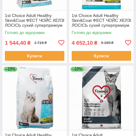
1st Choice Adult Healthy
1st Choice Adult Healthy
Skin&Coat ФЕСТ ЧОЙС ХЕЛЗІ
Skin&Coat ФЕСТ ЧОЙС ХЕЛЗІ
ЛОСІСЬ сухий суперпреміум
ЛОСІСЬ сухий суперпреміум
корм для котів, Якість
корм для котів, Якість
Готово до відправки
Готово до відправки
1 544,40
4 652,10
₴
₴
1 716 ₴
5 169 ₴
Купити
Купити
–10%
–10%
1st Choice Adult Healthy
1st Choice Adult