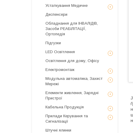
Устаткування Медичне
Диспенсери
Обладнання для ІНВАЛІДІВ,
Засоби РЕАБІЛІТАЦІЇ,
Ортопедія
Підгузки
LED Освітлення
Освітлення для дому, Офісу
Електромонтаж
Модульна автоматика, Захист
Мережі
Елементи живлення, Зарядні
J
Пристрої
ґ
Кабельна Продукція
н
ш
Прилади Керування та
н
Сигналізації
Штучні ялинки