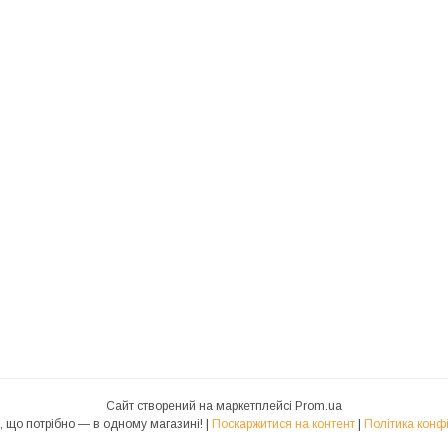
Сайт створений на маркетплейсі
Prom.ua
🪴Aloe - Все, що потрібно — в одному магазині! |
Поскаржитися на контент
|
Політика конф