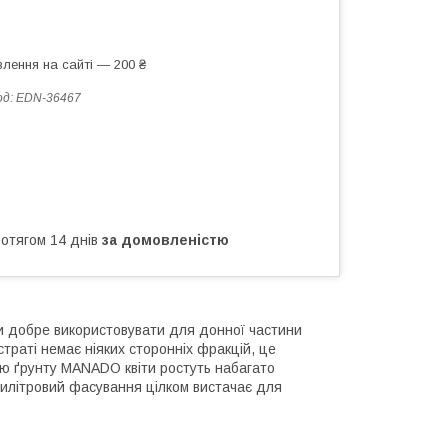
лення на сайті — 200 ₴
од:
EDN-36467
ротягом 14 днів
за домовленістю
ми добре використовувати для донної частини
раті немає ніяких сторонніх фракцій, це
ю ґрунту MANADO квіти ростуть набагато
илітровий фасування цілком вистачає для