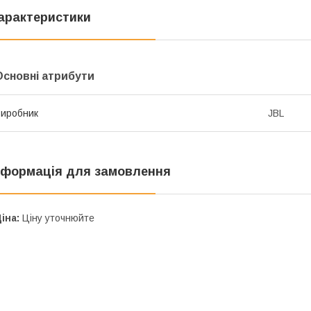
арактеристики
Основні атрибути
иробник
JBL
нформація для замовлення
іна:
Ціну уточнюйте