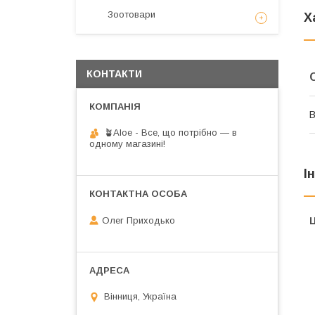
Зоотовари
Х
КОНТАКТИ
В
🪴Aloe - Все, що потрібно — в
одному магазині!
І
Олег Приходько
Ц
Вінниця, Україна