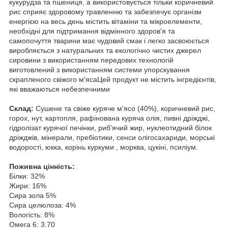
кукурудза та пшениця, а використовується тільки коричневий
рис сприяє здоровому травленню та забезпечує організм
енергією на весь день містить вітаміни та мікроелементи,
необхідні для підтримання відмінного здоров'я та
самопочуття тварини має чудовий смак і легко засвоюється
виробляється з натуральних та екологічно чистих джерел
сировини з використанням передових технологій
виготовлений з використанням системи упорскування
скрапленого свіжого м'ясаЦей продукт не містить інгредієнтів,
які вважаються небезпечними
Склад:
Сушене та свіже куряче м'ясо (40%), коричневий рис,
горох, нут, картопля, рафінована куряча олія, пивні дріжджі,
гідролізат курячої печінки, риб'ячий жир, нуклеотидний білок
дріжджів, мінерали, пребіотики, сенси олігосахариди, морські
водорості, юкка, корінь куркуми , морква, цукіні, псиліум.
Поживна цінність:
Білки: 32%
Жири: 16%
Сира зола 5%
Сира целюлоза: 4%
Вологість: 8%
Омега 6: 3.70