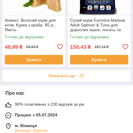
Анімал. Вологий корм для
Сухий корм Farmina Matisse
котів. Курка з краба. 85 р.,
Adult Salmon & Tuna для
Якість
дорослих кішок, лосось та
тунець, 400 г, Якість
Готово до відправки
Готово до відправки
48,99
150,43
₴
₴
54,43 ₴
167,14 ₴
Купити
Купити
Показати ще
Про нас
90% позитивних з 230 відгуків за рік
Працює з 05.07.2024
м. Вінниця
Вінниця, Україна