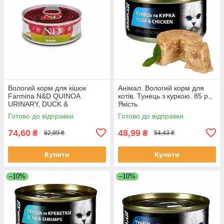
Вологий корм для кішок
Анімал. Вологий корм для
Farmina N&D QUINOA
котів. Тунець з куркою. 85 р.,
URINARY, DUCK &
Якість
CRANBERRY ADULT для
Готово до відправки
Готово до відправки
проф. сечокам'яної хвороби,
качка, кіноа, журавлина
74,60
48,99
₴
₴
82,89 ₴
54,43 ₴
Купити
Купити
–10%
–10%