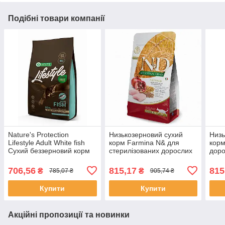
Подібні товари компанії
Nature's Protection
Низькозерновий сухий
Низь
Lifestyle Adult White fish
корм Farmina N& для
корм
Сухий беззерновий корм
стерилізованих дорослих
доро
для котів з білою рибою,
кішок, курка з гранатом,
гран
1,5 кг, Ексклюзив
1.5 кг, Якість
706,56
815,17
815
₴
₴
785,07 ₴
905,74 ₴
Купити
Купити
Акційні пропозиції та новинки