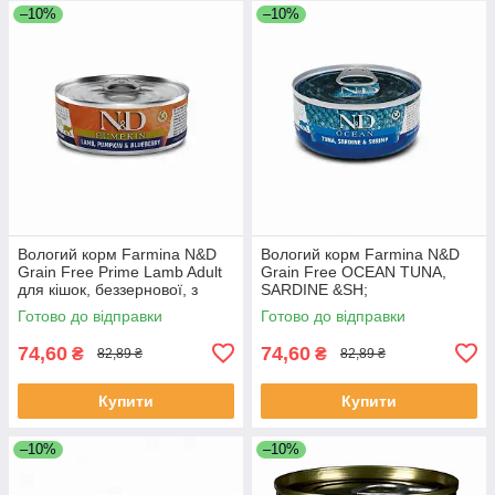
–10%
–10%
Вологий корм Farmina N&D
Вологий корм Farmina N&D
Grain Free Prime Lamb Adult
Grain Free OCEAN TUNA,
для кішок, беззернової, з
SARDINE &SH;
ягнятком та чорницею 70 г,
Готово до відправки
Готово до відправки
Якість
74,60
74,60
₴
₴
82,89 ₴
82,89 ₴
Купити
Купити
–10%
–10%