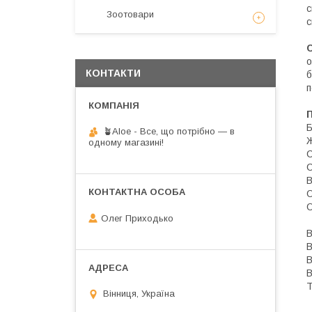
с
Зоотовари
с
о
КОНТАКТИ
б
п
П
Б
🪴Aloe - Все, що потрібно — в
одному магазині!
С
С
В
О
О
Олег Приходько
В
В
В
В
Т
Вінниця, Україна