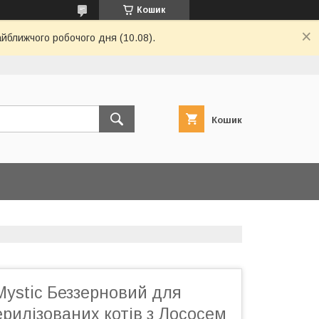
Кошик
айближчого робочого дня (10.08).
Кошик
Mystic Беззерновий для
рилізованих котів з Лососем