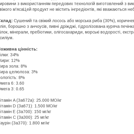
ировини з використанням передових технологій виготовлений з ви
віжого м'ясаЦей продукт не містить інгредієнтів, які вважаються н
Склад:
Сушений та свіжий лосось або морська риба (30%), коричнев
лія, борошно з анчоусів, пивні дріжджі, гідролізована куряча печін
ілок, мінерали, пребіотики, олігосахариди, морські водорості, екстр
силіум.
оживна цінність:
ілки: 34%
Жири: 12%
ира зола: 8%
ира целюлоза: 3%
ологість: 8%
мега 6: 3.60
мега 3: 0.65
ітамін A (3a672a): 25.000 МО/кг
ітамін D (3a671): 1.500 МО/кг
ітамін Е (3a700): 150 мг/кг
ітамін С (3a300): 25 мг/кг
аурін (3а370): 1.800 мг/кг