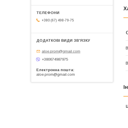
Х
+380 (67) 498-79-75
В
aloe.prom@gmail.com
+380674987975
В
Електронна пошта
aloe.prom@gmail.com
І
Ц