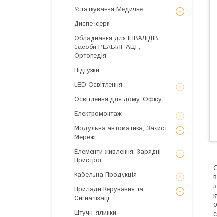
Устаткування Медичне
Диспенсери
Обладнання для ІНВАЛІДІВ,
Засоби РЕАБІЛІТАЦІЇ,
Ортопедія
Підгузки
LED Освітлення
Освітлення для дому, Офісу
Електромонтаж
Модульна автоматика, Захист
Мережі
Елементи живлення, Зарядні
Пристрої
С
Кабельна Продукція
в
з
Прилади Керування та
к
Сигналізації
о
Штучні ялинки
с