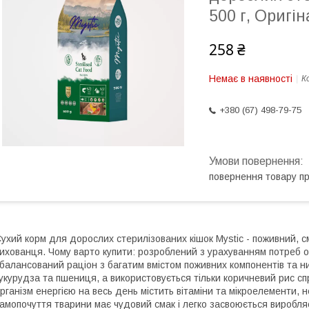
500 г, Оригін
258 ₴
Немає в наявності
К
+380 (67) 498-79-75
повернення товару п
ухий корм для дорослих стерилізованих кішок Mystic - поживний, с
ихованця. Чому варто купити: розроблений з урахуванням потреб орг
балансований раціон з багатим вмістом поживних компонентів та ни
укурудза та пшениця, а використовується тільки коричневий рис 
рганізм енергією на весь день містить вітаміни та мікроелементи, 
амопочуття тварини має чудовий смак і легко засвоюється виробля