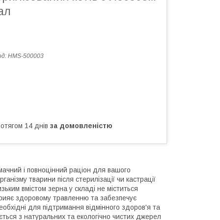
ал
од:
HMS-500003
ротягом 14 днів
за домовленістю
мачний і повноцінний раціон для вашого
анізму тварини після стерилізації чи кастрації
зьким вмістом зерна у складі не міститься
сприяє здоровому травленню та забезпечує
необхідні для підтримання відмінного здоров'я та
ється з натуральних та екологічно чистих джерел