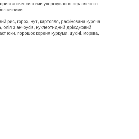
користанням системи упорскування скрапленого
ебезпечними
ий рис, горох, нут, картопля, рафінована куряча
ка, олія з анчоусів, нуклеотидний дріжджовий
акт юки, порошок кореня куркуми, цукіні, морква,